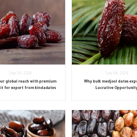
Sep 04, 2024
Sep 04, 2024
our global reach with premium
Why bulk medjool dates expo
uit for export from kindadates
Lucrative Opportunit