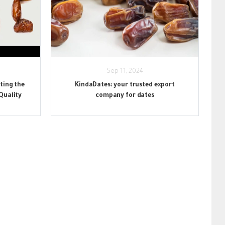
Sep 11, 2024
ting the
KindaDates: your trusted export
Quality
company for dates