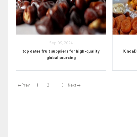
Sep 09, 2024
top dates fruit suppliers for high-quality
KindaDa
global sourcing
Prev
1
2
3
Next