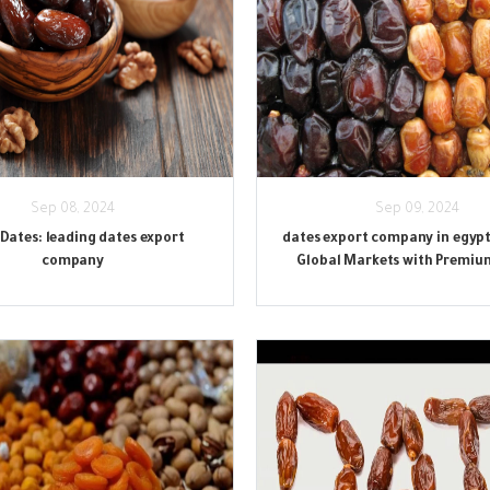
Sep 08, 2024
Sep 09, 2024
Dates: leading dates export
dates export company in egypt
company
Global Markets with Premiu